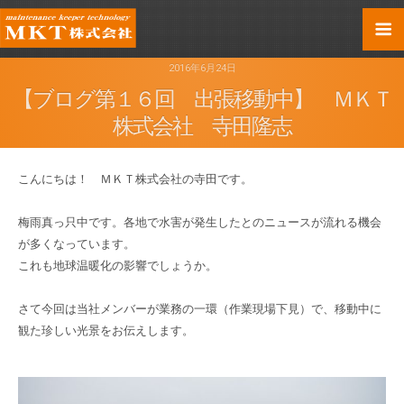
2016年6月24日
【ブログ第１６回 出張移動中】 ＭＫＴ
株式会社 寺田隆志
こんにちは！ ＭＫＴ株式会社の寺田です。
梅雨真っ只中です。各地で水害が発生したとのニュースが流れる機会
が多くなっています。
これも地球温暖化の影響でしょうか。
さて今回は当社メンバーが業務の一環（作業現場下見）で、移動中に
観た珍しい光景をお伝えします。