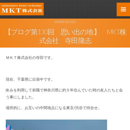
2026年6月10日
【ブログ第130回 思い出の地 】 MKT株
式会社 寺田 隆志
ＭＫＴ株式会社の寺田です。
現在、千葉県に出張中です。
休みを利用して前職で神奈川県に約５年住んでいた時の友人たちと会
う事にしました。
場所的に、お互いの中間地点になる東京/渋谷で待合せ。