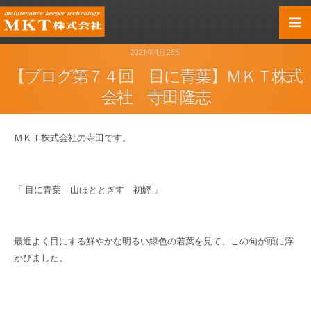
2021年4月26日
【ブログ第７４回 目に青葉】ＭＫＴ株式
会社 寺田 隆志
ＭＫＴ株式会社の寺田です。
「 目に青葉 山ほととぎす 初鰹 」
最近よく目にする鮮やかな明るい緑色の若葉を見て、この句が頭に浮
かびました。