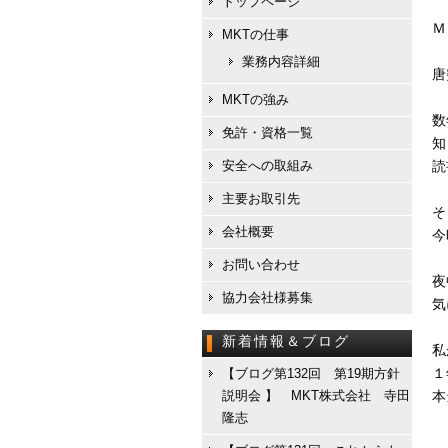
トップページ
Ｍ
MKTの仕事
業務内容詳細
唐
MKTの強み
数
免許・資格一覧
知
安全への取組み
読
主要お取引先
そ
会社概要
今
お問い合わせ
夜
協力会社様募集
気
新着情報＆ブログ
私
１
【ブログ第132回 第19期方針
説明会 】 MKT株式会社 寺田
本
隆志