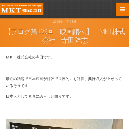
2025年11月16日
【ブログ第123回 映画館へ 】 MKT株式
会社 寺田 隆志
ＭＫＴ株式会社の寺田です。
最近の話題で日本映画が好評で世界的にも評価、興行収入が上がって
いるそうです。
日本人として素直に誇らしい限りです。