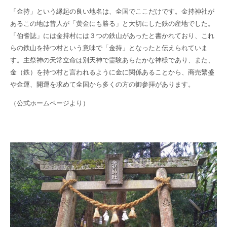
「金持」という縁起の良い地名は、全国でここだけです。金持神社が
あるこの地は昔人が「黄金にも勝る」と大切にした鉄の産地でした。
「伯耆誌」には金持村には３つの鉄山があったと書かれており、これ
らの鉄山を持つ村という意味で「金持」となったと伝えられていま
す。主祭神の天常立命は別天神で霊験あらたかな神様であり、また、
金（鉄）を持つ村と言われるように金に関係あることから、商売繁盛
や金運、開運を求めて全国から多くの方の御参拝があります。
（公式ホームページより）