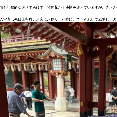
雨も記録的な速さであけて、紫陽花が全盛期を迎えていますが、皆さん
の写真は先日太宰府天満宮にお参りした時にとてもきれいで感動したの