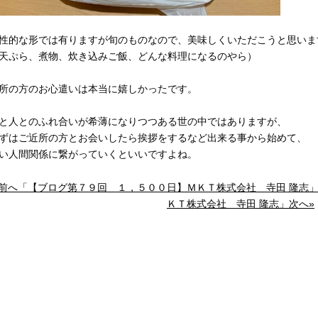
性的な形では有りますが旬のものなので、美味しくいただこうと思いま
天ぷら、煮物、炊き込みご飯、どんな料理になるのやら）
所の方のお心遣いは本当に嬉しかったです。
と人とのふれ合いが希薄になりつつある世の中ではありますが、
ずはご近所の方とお会いしたら挨拶をするなど出来る事から始めて、
い人間関係に繋がっていくといいですよね。
«前へ「【ブログ第７９回 １，５００日】ＭＫＴ株式会社 寺田 隆志
ＫＴ株式会社 寺田 隆志」次へ»