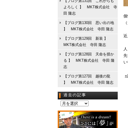
【ブログ第131回 これからも
よろしく 】 MKT株式会社 寺
田 隆志
個
（
【ブログ第130回 思い出の地
】 MKT株式会社 寺田 隆志
近
【ブログ第129回 新装 】
MKT株式会社 寺田 隆志
人
【ブログ第128回 天命を授か
先
る 】 MKT株式会社 寺田 隆
い
志
【ブログ第127回 越後の龍
】 MKT株式会社 寺田 隆志
過去の記事
過
去
の
記