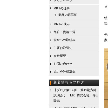
トップページ
Ｍ
MKTの仕事
業務内容詳細
朝
規
MKTの強み
免許・資格一覧
先
安全への取組み
家
主要お取引先
会社概要
お問い合わせ
協力会社様募集
新着情報＆ブログ
【ブログ第132回 第19期方針
説明会 】 MKT株式会社 寺田
隆志