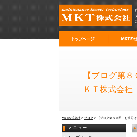
【ブログ第８
ＫＴ株式会社
MKT株式会社
>
ブログ
>
【ブログ第８０回 お裾分け
メニュー