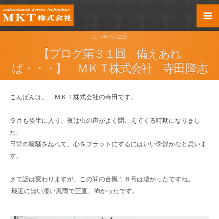
2017年9月22日
【ブログ第３１回 備えあれ
ば・・・】 ＭＫＴ株式会社 寺田 隆志
こんばんは。 ＭＫＴ株式会社の寺田です。
９月も後半に入り、夜は虫の声がよく聞こえてくる時期になりまし
た。
日常の喧騒を忘れて、心をフラットにするにはいい季節かなと思いま
す。
さて話は変わりますが、この間の台風１８号は凄かったですね。
最近に無い凄い風雨で正直、怖かったです。