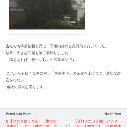
当社でも事前情報を元に、工場内外の台風対策を行いました。
結果、大きな問題も無く安堵しました。
「備えあれば、憂いなし」の言葉通りです。
これからも様々な事に対し「事前準備」の確度を上げつつ、適切な対
応を行ない、
当社の拡大を図ります。
Previous Post
Next Post
【ブログ第３０回 下期方針
【ブログ第３２回 アフター
説明会】 ＭＫＴ株式会社 寺
５】 ＭＫＴ株式会社 川戸 勝忠