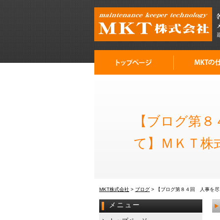
【ブログ第８
て】ＭＫＴ株
MKT株式会社
>
ブログ
>
【ブログ第８４回 人事を尽
メニュー