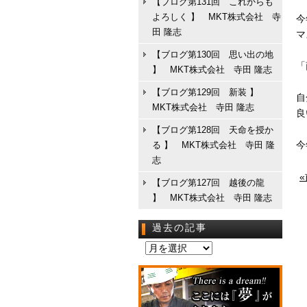
【ブログ第131回 これからも
よろしく 】 MKT株式会社 寺
今
田 隆志
マ
【ブログ第130回 思い出の地
「
】 MKT株式会社 寺田 隆志
【ブログ第129回 新装 】
自
MKT株式会社 寺田 隆志
良
【ブログ第128回 天命を授か
今
る 】 MKT株式会社 寺田 隆
志
【ブログ第127回 越後の龍
】 MKT株式会社 寺田 隆志
過去の記事
過
去
の
記