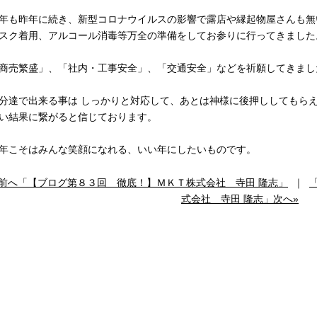
年も昨年に続き、新型コロナウイルスの影響で露店や縁起物屋さんも無
スク着用、アルコール消毒等万全の準備をしてお参りに行ってきました
商売繁盛」、「社内・工事安全」、「交通安全」などを祈願してきまし
分達で出来る事は しっかりと対応して、あとは神様に後押ししてもら
い結果に繋がると信じております。
年こそはみんな笑顔になれる、いい年にしたいものです。
«前へ「【ブログ第８３回 徹底！】ＭＫＴ株式会社 寺田 隆志」
｜
式会社 寺田 隆志」次へ»