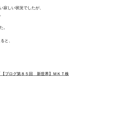
い寂しい状況でしたが、
。
た。
えると、
「【ブログ第８５回 新世界】ＭＫＴ株